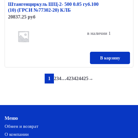
Штангенциркуль ШЦ-2- 500 0.05 губ.100
(10) (ГРСИ №77302-20) КЛБ
20837.25 руб
в наличии 1
В корзину
1
2
3
4
…
423
424
425
→
Меню
Обмен и возврат
О компании