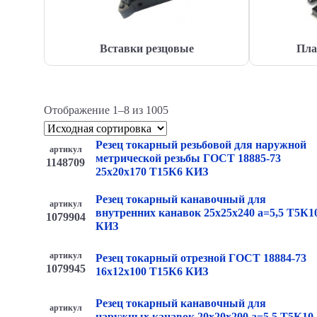
Вставки резцовые
Пла
Отображение 1–8 из 1005
Резец токарный резьбовой для наружной
артикул
метрической резьбы ГОСТ 18885-73
1148709
25х20х170 Т15К6 КИЗ
Резец токарный канавочный для
артикул
внутренних канавок 25х25х240 a=5,5 Т5К1
1079904
КИЗ
артикул
Резец токарный отрезной ГОСТ 18884-73
1079945
16х12х100 Т15К6 КИЗ
Резец токарный канавочный для
артикул
наружных канавок 20х20х200 a=5,5 Т5К10