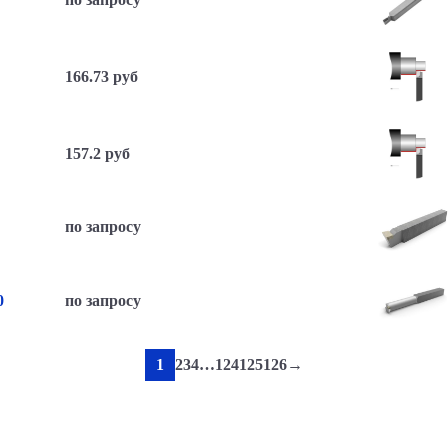
166.73 руб
157.2 руб
по запросу
по запросу
0
1
2
3
4
…
124
125
126
→