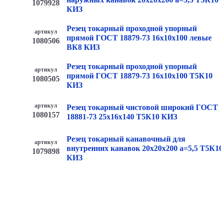
1079928
КИЗ
Резец токарный проходной упорный
артикул
прямой ГОСТ 18879-73 16х10х100 левые
1080506
ВК8 КИЗ
Резец токарный проходной упорный
артикул
прямой ГОСТ 18879-73 16х10х100 Т5К10
1080505
КИЗ
артикул
Резец токарный чистовой широкий ГОСТ
1080157
18881-73 25х16х140 Т5К10 КИЗ
Резец токарный канавочный для
артикул
внутренних канавок 20х20х200 a=5,5 Т5К1
1079898
КИЗ