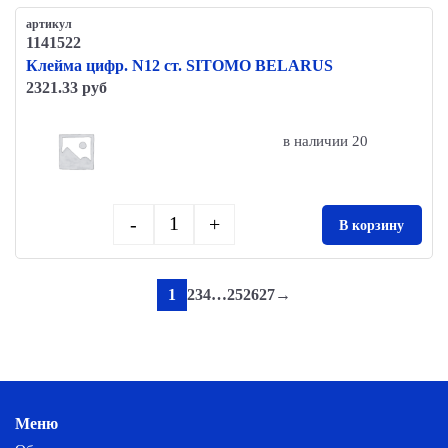
артикул
1141522
Клейма цифр. N12 ст. SITOMO BELARUS
2321.33 руб
в наличии 20
-
+
В корзину
Quantity
1
2
3
4
…
25
26
27
→
Меню